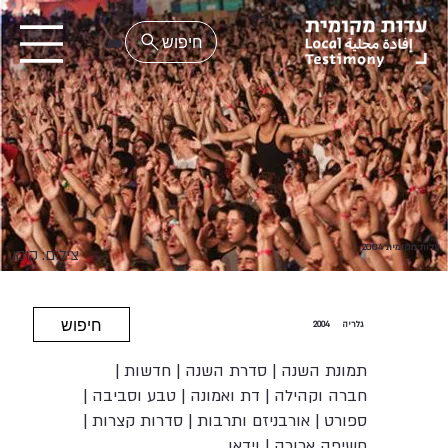
EN
עדות מקומית 2004
צילום: קוקו
חיפוש
גלריה
2004
תמונת השנה
|
סדרת השנה
|
חדשות
|
חברה וקהילה
|
דת ואמונה
|
טבע וסביבה
|
ספורט
|
אורבניזם ותרבות
|
סדרות קצרות
|
חשיפה ארוכה
|
וידאו