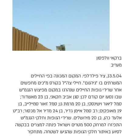
ברקאי וולפסון
מעריב
13.5.04, ציר פילדלפי. המקום המכונה בפי החיילים
המשרתים בו "גיהנום". חיילי צה"ל בקורס מ"כים מחפשים
אחר שרידי גופות החיילים שנהרגו במקום מפיצוץ הנגמ"ש
שבו נסעו יום קודם לכן: סגן אביב חקאני, בן 23 מאשדוד;
סמל ליאור וישינסקי, בן 20 מרמת גן; סמל זאור סמיילייב, בן
19 מאופקים; רב סמל איימן גדיר, בן 24 מדיר אל מכסור; רב"ט
אלעד כהן, בן 20 מירושלים. שרידי הגופות וחלקי הנגמ"ש
התפזרו למרחק 500 מטרים וישראל פנתה למצרים בבקשה
לסיוע באיתור חלקי הגופות שהגיעו לשטחה. מתחקיר