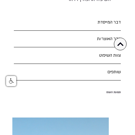
דבר המייסדת
דבר האוצר/ת
צוות השיפוט
שותפים
תמונת השנה