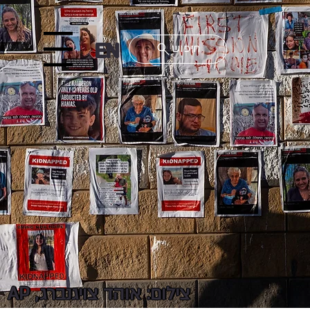
EN
Menu
צילום: אוהד צויגנברג, AP