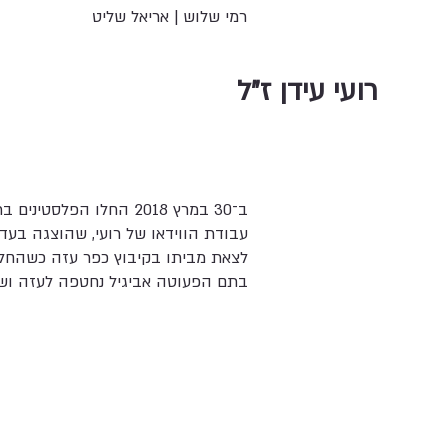
רמי שלוש | אריאל שליט
רועי עידן ז"ל
ב־30 במרץ 2018 החלו הפלסטינים ברצועת עזה בסדרת הפגנות המוניות בסמוך לגדר הגבול עם ישראל. הן כינו אותן "צעדות השיבה הגדולה".
לצאת מביתו בקיבוץ כפר עזה כשהחלו 
בתם הפעוטה אביגיל נחטפה לעזה ושני 