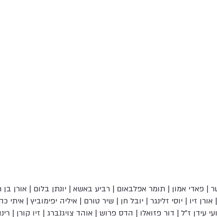
 | פאדי אמון | תומר אפלבאום | רביע באשא | יונתן בלום | אורן בן חק
אורן זיו | יוסי זלינגר | יובל חן | שיר טורם | איליה יפימוביץ | איתי כהן
עי עידן ז"ל | דור פזואלו | הדס פרוש | אוהד צויגנברג | זיו קורן | רינ