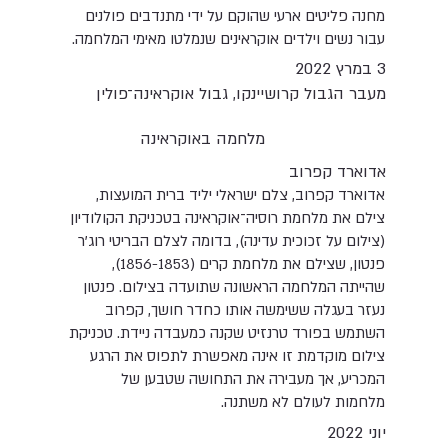
מחנה פליטים ארעי שהוקם על ידי מתנדבים פולנים
עבור נשים וילדים אוקראינים שנמלטו מאימי המלחמה.
3 במרץ 2022
מעבר הגבול קרושיינקו, גבול אוקראינה־פולין
מלחמה באוקראינה
אדוארד קפרוב
אדוארד קפרוב, צלם ישראלי יליד ברית המועצות,
צילם את מלחמת רוסיה־אוקראינה בטכניקת הקולודיון
(צילום על זכוכית עדינה), בדומה לצלם הבריטי רוג'ר
פנטון, שצילם את מלחמת קרים (1856-1853),
שהייתה המלחמה הראשונה שתועדה בצילום. פנטון
נעזר בעגלה ששימשה אותו כחדר חושך, קפרוב
השתמש בפורד טרנזיט שקנה כמעבדה ניידת. טכניקת
צילום מוקדמת זו אינה מאפשרת לתפוס את הרגע
המכריע, אך מעבירה את התחושה שטבען של
מלחמות לעולם לא משתנה.
יוני 2022