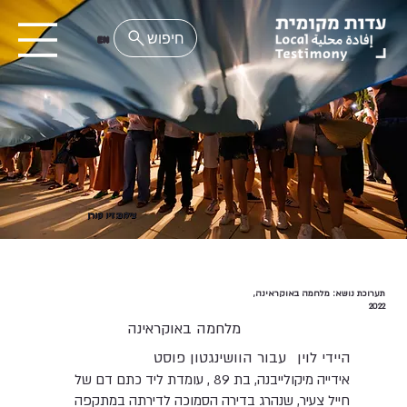
EN
צילום: זיו קורן
תערוכת נושא: מלחמה באוקראינה,
2022
מלחמה באוקראינה
היידי לוין
עבור הוושינגטון פוסט
אידייה מיקולייבנה, בת 89 , עומדת ליד כתם דם של
חייל צעיר, שנהרג בדירה הסמוכה לדירתה במתקפה