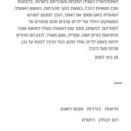
האינתיפאדה השנייה התקיימו מעבודתם בישראל. בהפוגות
שבין משאיות הזבל, בשעות בוקר מוקדמות, כשעשן האשפה
המועלית באש ממסך את האתר, הופך המקום למגרש
המשחקים היחיד של ילדים שרבים מהם מוותרים על
לימודיהם. לפעמים, מתוך שקי האשפה נשלף פתאום אוצר:
תחפושת פורים ישנה, מטרייה, שעון מעורר, לרגע הם חוזרים
להיות פשוט ילדים. אחד מהם, כנפי פרפר לבנות על גבו,
מרחף מעל הזבל.
18 ביוני 2007
חדשות
חדשות
בודדות
מקום ראשון
רונן זבולון
רויטרס