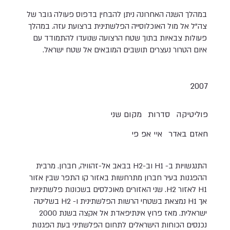
במהלך השנה האחרונה ניתן להבחין בדפוס פעולה גובר של
צה"ל אל מול האוכלוסייה הפלשתינית ברצועת עזה. במהלך
פעולות צבאיות בתוך שטח הרצועה שנועדו להתמודד עם
איום הטרור נעצרים תושבים המובאים אל שטח ישראל.
2007
פוליטיקה
סדרות
מקום שני
חאזם באדר
איי אפ פי
התנגשויות ב- H1 וב-H2 בבאב אל-זהוויה, חברון. מרבית
ההפגנות בעיר חברון מתרחשות באזור קו התפר שבין אזור
H1 לאזור H2. שני האזורים מאוכלסים בשכונות פלשתיניות
אך H1 נמצאת בשטחי הרשות הפלשתינית ו- H2 בשליטה
ישראלית. מאז פרוץ אינתיפאדת אל אקצה בשנת 2000
נכנסים הכוחות הישראלים לתחום הפלשתיני בעת הפגנות