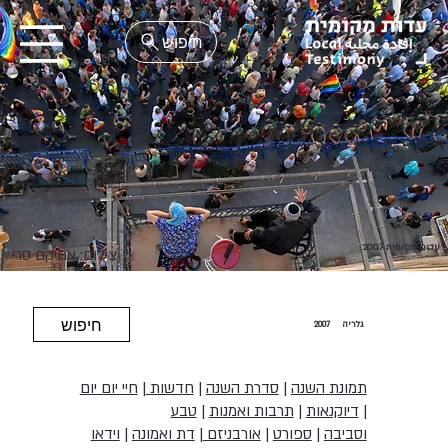
EN
עדות מקומית 2007
צילום: אחיקם סרי
חיפוש
גלריה
2007
תמונת השנה
|
סדרת השנה
|
חדשות
|
חיי יום יום
|
דיוקנאות
|
תרבות ואמנות
|
טבע
וסביבה
|
ספורט
|
אורבניזם
|
דת ואמונה
|
וידאו