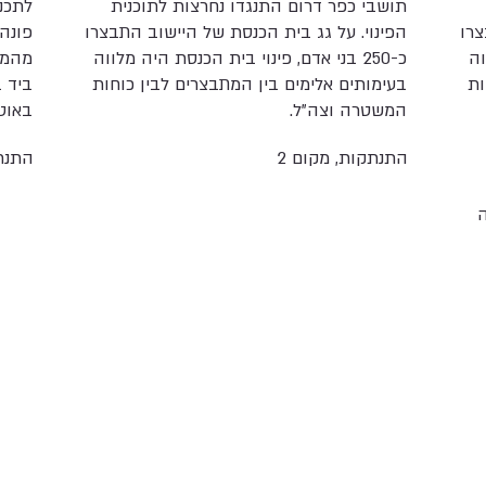
תושבי כפר דרום התנגדו נחרצות לתוכנית
לתכנ
צרו
הפינוי. על גג בית הכנסת של היישוב התבצרו
וה
כ-250 בני אדם, פינוי בית הכנסת היה מלווה
מהמפ
ות
בעימותים אלימים בין המתבצרים לבין כוחות
ביד ב
המשטרה וצה"ל.
באוט
התנתקות, מקום 2
התנתק
ה