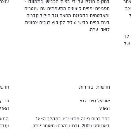
אחר
במקום חוללו על ידי בניית הכביש. בתמונה -
עוצר
צב
מפגינים ימניים קיצונים מתעמתים עם שוטרים
ומאבטחים בהפגנת מחאה נגד חילול קברים
בעת בניית כביש 6 ליד לקיבוץ רגבים צפונית
לואדי ערה.
לקבורה במתחם המוקטעה ברמאללה ב - 12
 של
חדשות
בודדות
חדשו
אוריאל סיני
גטי
ניר ק
הארץ
הארץ
כפר דרום פונה מתושביו במהלך ה-18
באוגוסט 2005, ובתיו נהרסו מאוחר יותר.