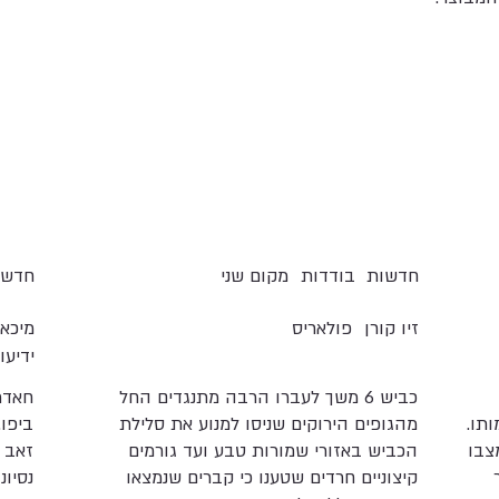
חדשות
בודדות
מקום שני
חדשו
זיו קורן
פולאריס
מיכא
ידיעו
כביש 6 משך לעברו הרבה מתנגדים החל
נת 1969 ועד מותו.
מהגופים הירוקים שניסו למנוע את סלילת
ביפו
 במצבו
הכביש באזורי שמורות טבע ועד גורמים
זאב ר
קיצוניים חרדים שטענו כי קברים שנמצאו
נסיונ