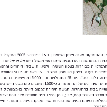
שנת 2005 הייתה בסימן ההתנתקות מעזה ו
נית ההתנתקות היא תוכנית שיזם ראש ממשלת ישראל, אריאל שרון, 
נחלויות מבודדות בצפון השומרון ולפינוי תושביהן היהודים ומחנו
באוגוסט 2005 בתום שבוע בלבד. סה"כ פונו 25 התנח
חומש ושא נור היו המעוזים האחרונים של ההתנתקות. כ-1,500 תושב
ייה בבית בהתנחלות. הגישה היחידה למקום הייתה באמצעות סולמות
שכלל השלכת קמח, צבע, שמן ומיני נוזלים חשודים מצד המתבצרות. 
סולמות כשהם מפנים את הנערות אשר נאבקו בפינוי. בתמונה - חייל
המבוצר.