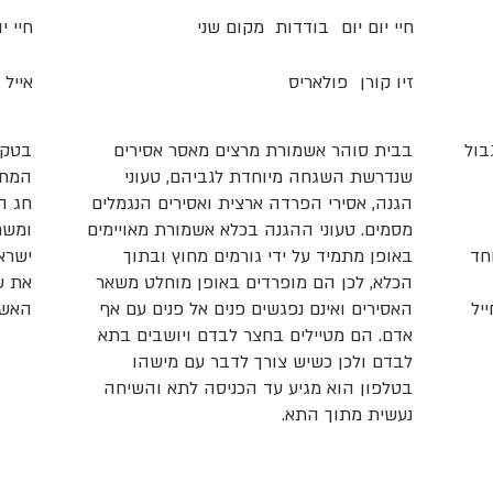
חיי יום יום
בודדות
מקום שני
חיי יו
זיו קורן
פולאריס
אייל 
בול
בבית סוהר אשמורת מרצים מאסר אסירים
בטקס
שנדרשת השגחה מיוחדת לגביהם, טעוני
המתפ
הגנה, אסירי הפרדה ארצית ואסירים הנגמלים
חג ה
מסמים. טעוני ההגנה בכלא אשמורת מאויימים
ומשח
חד
באופן מתמיד על ידי גורמים מחוץ ובתוך
ישרא
הכלא, לכן הם מופרדים באופן מוחלט משאר
את ש
יל
האסירים ואינם נפגשים פנים אל פנים עם אף
האש 
אדם. הם מטיילים בחצר לבדם ויושבים בתא
לבדם ולכן כשיש צורך לדבר עם מישהו
בטלפון הוא מגיע עד הכניסה לתא והשיחה
נעשית מתוך התא.