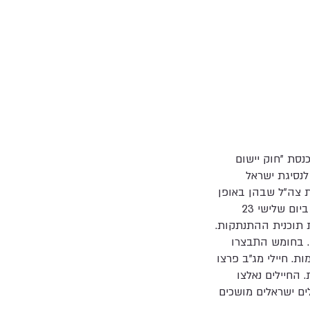
צפון השומרון. ב 16 בפברואר 2005 התקבל בכנסת "חוק יישום
לנסיגת ישראל
ת צה"ל שבהן באופן
חד צדדי. פינוי כל ההתנחלויות בעזה ובצפון השומרון החל ב – 15 באוגוסט 2005 והושלם ביום שלישי 23
לויות וכ - 15,000 מתיישבים במסגרת תוכנית ההתנתקות.
ים פונו משני היישובים. בחומש התבצרו
. חיילי מג"ב פרצו
החיילים נאלצו
ים ישראלים מושכים