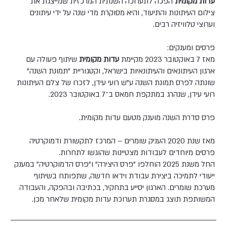
עדות מקומית
הפכה לתערוכה השנתית המרכזית שמייצגת את
צילום העיתונות והתיעוד, והיא מסוקרת מדי שנה על ידי עיתונים
וערוצי טלוויזיה רבים.
פרסים ומענקים:
מאז 7 באוקטובר 2023 מקיימת
עדות מקומית
שיתוף פעולה עם
ארגון העיתונאים והעיתונאיות בישראל, וקטגוריית "תמונת השנה"
שונתה לפרס תמונת השנה ע"ש רועי עידן, לזכרו של צלם העיתונות
רועי עידן, שנהרג במתקפת חמאס ב־7 באוקטובר 2023.
פרס סדרת השנה מוענק מטעם עדות מקומית.
מאז שנת 2020 העניק שומרים – המרכז לתקשורת ודמוקרטיה
פרסים מיוחדים לעבודות מצטיינות שהוגשו לתחרות.
החל משנת 2025 הוחלפו "פרס היצירה" ו"פרס הדמוקרטיה" במענק
ייעודי לתמיכה ביצירת עבודת וידאו חדשה, שתפותח בשיתוף
מערכת שומרים. הארגון יסייע בתחקיר, בכתיבה ובהפקה, והעבודה
המשותפת תוצג במסגרת תערוכת עדות מקומית שלאחר מכן.