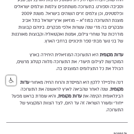
וסביבה וספורט. בתערוכה משתתפים צלמות וצלמים ישראלים
ופלסטינים, וכן צלמים זרים השוהים בישראל. משנת 2009
מוצגת התערוכה במוז״א – מוזיאון ארץ־ישראל בתל אביב
ומבקרים בה מדי שנה עשרות אלפי מבקרים. ביניהם קבוצות
מודרכות של שוחרי צילום, אמנות ואקטואליה וקבוצות מאורגנות
של בני נוער מבתי ספר תיכוניים ברחבי הארץ.
עדות מקומית
היא התערוכה המוזיאלית היחידה בארץ
המוקדשת לצילום תיעודי. את התערוכה מלווה קטלוג מרשים,
הכולל את כל התצלומים המוצגים בה.
דנה וולפיילר ללקין היא המייסדת והרוח החיה מאחורי
עדות
מקומית
. שנה לאחר שהביאה לארץ לראשונה את התערוכה
הבינלאומית הקימה את
עדות מקומית
, והיא עומדת בראש מפעל
ייחודי ומעורר השראה זה עד היום, לצד הצוות המקצועי של
התערוכה.
על התחרות