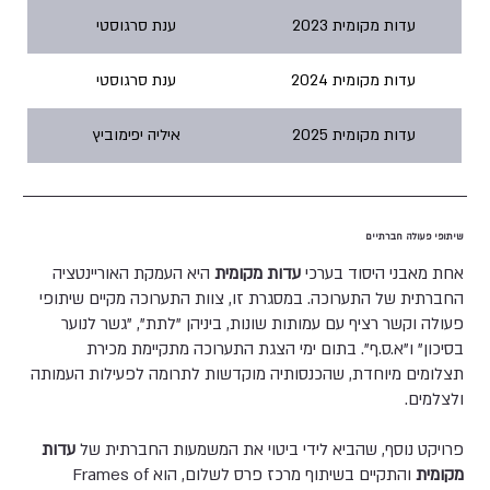
עדות מקומית 2023
ענת סרגוסטי
עדות מקומית 2024
ענת סרגוסטי
עדות מקומית 2025
איליה יפימוביץ
שיתופי פעולה חברתיים
אחת מאבני היסוד בערכי
עדות מקומית
היא העמקת האוריינטציה
החברתית של התערוכה. במסגרת זו, צוות התערוכה מקיים שיתופי
פעולה וקשר רציף עם עמותות שונות, ביניהן "לתת", "גשר לנוער
בסיכון" ו"א.ס.ף". בתום ימי הצגת התערוכה מתקיימת מכירת
תצלומים מיוחדת, שהכנסותיה מוקדשות לתרומה לפעילות העמותה
ולצלמים.
פרויקט נוסף, שהביא לידי ביטוי את המשמעות החברתית של
עדות
מקומית
והתקיים בשיתוף מרכז פרס לשלום, הוא Frames of