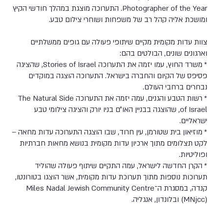
Photographer of the
Year. התערוכה מוצגת במהלך חודשי הקיץ
ומושכת אליה קהל רב של משפחות ושוחרי צילום טבע.
צוות עדות מקומית מקיים שיתופי פעולה עם גופים ממשלתיים
וארגונים שונים, הבולטים בהם:
* משרד החוץ, עמו יזמה את התערוכה Stories of Israel, שהציגה
פסיפס של הקיום והחברה בישראל. התערוכה הוצגה במוקדים
נבחרים ברחבי העולם.
* רשות הטבע והגנים, עמה יזמה את התערוכה The Natural Side
of Israel, שהוצגה בבניין האו״ם בניו יורק והציגה צילומי טבע
ישראליים.
* מוזיאון בית שטורמן, עין חרוד, שבו הוצגה התערוכה עדות מחאה –
לקט תצלומים מתוך ארכיון עדות מקומית בנושא מחאות חברתיות
ופוליטיות.
* הקרן החדשה לישראל, עמה התקיים שיתוף פעולה שהוליד
תערוכות נוספות מתוך תערוכת עדות מקומית, אשר הוצגו בטורונטו,
קנדה, במסגרת ה־Miles Nadal Jewish Community Centre
(MNjcc) ובלונדון, אנגליה.