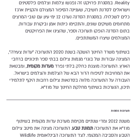
Reality. במסגרת פרויקט זה נפגשו צלמות וצלמים פלסטינים
וישראלים לסדנת חשיבה, שעניינה הסיפור המצולם והקניית ארגז
כלים לשכלולו. במסגרת הסדנה נערכו 12 ימי עיון עם טובי המרצים
מתחומים משיקים שונים, והתקיימו כיתות אמן וביקורת עבודות.
בתום הסדנה הופקו תערוכה וספר, שהציגו את הפרויקטים
המצולמים שיצרו המשתתפים.
בשיתוף משרד החינוך הושקה בשנת 2020 התערוכה "עדות צעירה",
המציגה עבודות של בוגרי מגמות צילום בבתי ספר תיכוניים ברחבי
הארץ. התערוכה מוצגת כחלק בלתי נפרד
מעדות מקומית
, ומבטאת
את המחויבות לטיפוח הדור הבא של הצלמות והצלמים בישראל.
העבודה על התערוכה מלווה בסדנאות צילום רחבות היקף לתלמידי
תיכון, הנערכות בשיתוף מחלקת החינוך של מוז"א.
תערוכות נוספות
משנת 2012 ומדי שנתיים מקיימת מערכת עדות מקומית בשיתוף
מוז"א את התערוכה
תמונת טבע
. התערוכה מציגה את מיטב צילום
הטבע והסביבה המקומי, לצד התערוכה הבינלאומית Wildlife