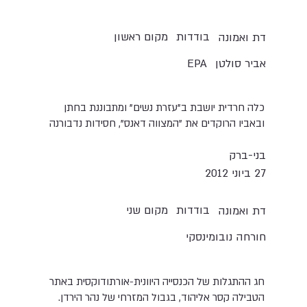
בודדות
מקום ראשון
דת ואמונה
אביר סולטן
EPA
כלה חרדית יושבת ב"עזרת נשים" ומתבוננת בחתן
ובאביו הרוקדים את "המצווה דאנס", חסידות נדבורנה
בני-ברק
27 ביוני 2012
בודדות
מקום שני
דת ואמונה
חורחה נובומינסקי
חג ההתגלות של הכנסייה היוונית-אורתודוקסית באתר
הטבילה קסר אליהוד, בגבול המזרחי של נהר הירדן.