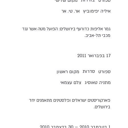
בודדות
ספורט
מקום שלישי
איליה יפימוביץ
אר. טי. אר
גמר אליפות כדורעף בירושלים: הפועל מטה אשר נגד
מכבי תל-אביב.
17 בפברואר 2011
סדרות
ספורט
מקום ראשון
מתניה טאוסיג
צלם עצמאי
פארקוריסטים ישראלים ופלסטינים מתאמנים יחד
בירושלים.
1 בנובמבר 2010 – 30 בדצמבר 2010