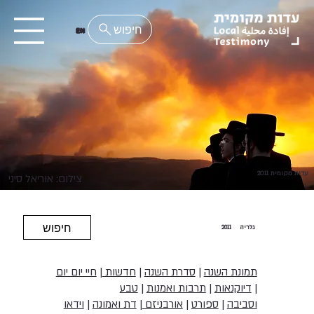
EN
עדות מקומית 2011
צילום: אוריאל סיני
חיפוש
גלריה
2011
תמונת השנה
|
סדרת השנה
|
חדשות
|
חיי יום יום
|
דיוקנאות
|
תרבות ואמנות
|
טבע
וסביבה
|
ספורט
|
אורבניזם
|
דת ואמונה
|
וידאו