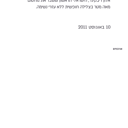
אלון ריבקינד, הישראלי הראשון ששבר את מחסום
מאה מטר בצלילה חופשית ללא עזרי נשימה.
10 באוגוסט 2011
אורבניזם