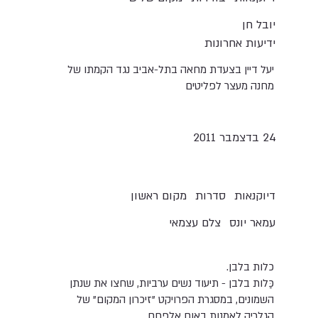
יובל חן
ידיעות אחרונות
יעל דיין בצעדת מחאה בתל-אביב נגד הקמתו של
מחנה מעצר לפליטים
24 בדצמבר 2011
דיוקנאות
סדרות
מקום ראשון
עמאר יונס
צלם עצמאי
כלות בלבן.
כַּלות בלבן - תיעוד נשים ערביות, שחצו את שנתן
השמונים, במסגרת הפרויקט "זיכרון המקום" של
הגלריה לאמנות באום אלפחם.