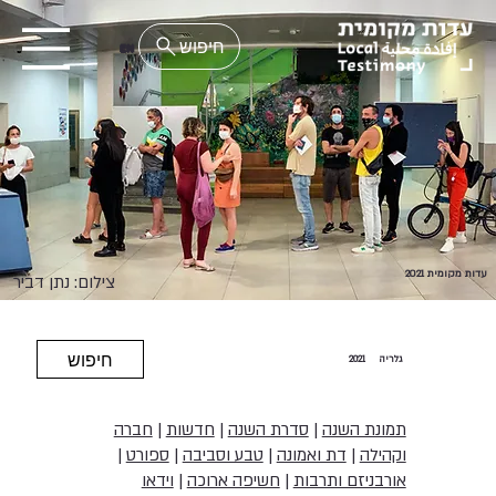
EN
עדות מקומית 2021
צילום: נתן דביר
חיפוש
גלריה
2021
תמונת השנה
|
סדרת השנה
|
חדשות
|
חברה
וקהילה
|
דת ואמונה
|
טבע וסביבה
|
ספורט
|
אורבניזם ותרבות
|
חשיפה ארוכה
|
וידאו