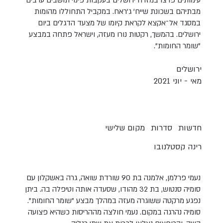
עימותים פרצו במזרח ירושלים בעקבות פינוי תושבים ערבים
מבתיהם בשכונת שייח' ג'ראח. במקביל התחוללו מהומות
במסגד אל־אקצא לקראת קיומו של מצעד הדגלים ביום
ירושלים. בהמשך, רקטות נורו מעזה, וישראל פתחה במבצע
"שומר החומות".
ירושלים
מאי - יוני 2021
חדשות
סדרות
מקום שלישי
רינה קסטלנובו
נעמי פרלמן, אלמנה בת 90 שורדת שואה, גרה באשקלון עם
סומיה סנטוש, בת 32 מהודו, שסעדה אותה וטיפלה בה. ביתן
נפגע מרקטה ששוגרה מעזה במהלך מבצע "שומר החומות".
סומיה נהרגה במקום. נעמי חולצה מההריסות כשהיא פצועה