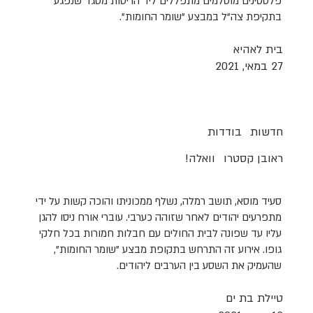
פלסטינים מוסלמים מתפללים ליד הריסות מסגד שנפגע
בתקיפת צה"ל במבצע "שומר החומות".
בית לאהיא
27 במאי, 2021
חדשות
בודדות
ראובן קסטרו
וואלה!
סעיד מוסא, תושב רמלה, נשלף ממכוניתו והוכה קשות על ידי
מתפרעים יהודים לאחר שזוהה כערבי. עוברי אורח ניסו להגן
עליו עד שפונה לבית החולים עם חבלות חמורות בכל חלקי
גופו. אירוע זה התרחש בתקופת מבצע "שומר החומות",
שהעמיק את השסע בין הערבים ליהודים.
טיילת בת ים