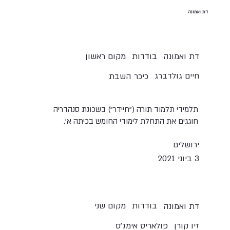
דת ואמונה
בודדות
מקום ראשון
דת ואמונה
חיים גולדברג
כיכר השבת
תלמידי תלמוד תורה ("חיידר") בשכונת סנהדריה
חוגגים את התחלת לימודי החומש בכיתה א'.
ירושלים
3 ביוני 2021
בודדות
מקום שני
דת ואמונה
זיו קורן
פולאריס אימג׳ס