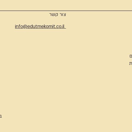
צור קשר
info@edutmekomit.co.il
ם
ת
ב