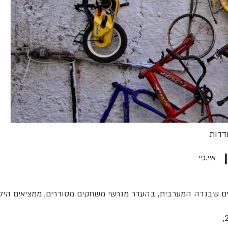
דדות
איי.פי
 שבגדה המערבית, בהעדר מגרשי משחקים מסודרים, ממציאים הילד