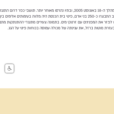
כפר דרום פונה מתושביו במהלך ה-18 באוגוסט 2005, ובתיו נהרסו מאוחר יותר. תושבי
על גג בית הכנסת של היישוב התבצרו כ-250 בני אדם, פינוי בית הכנסת היה מלווה בעימותי
פזר את המפגינים עם זרנוקי מים. בתמונה צעירים מתנגדי ההתנתקות מתב
עזרת מוטות ברזל, את עגינתה של מכולה עמוסה בכוחות פינוי על הגג.