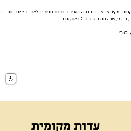
אמילי הנד נחטפה ב־7 באוקטובר מקיבוץ באר
ס, שנרצחה בטבח ה־7 באוקטובר.
 בארי