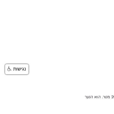
נגישות
בלסינג אפריפה, בן להורים מגאנה שנולד וגדל בישראל, זכה באליפות העולם לנוער בריצת 200 מטר. הוא הנער