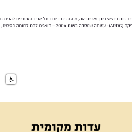
ריקנים, רובם יוצאי סודן ואריתריאה, מתגוררים כיום בתל אביב וממתינים להסד
 ולפעילויות חברתיות