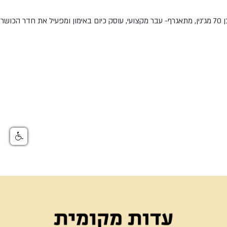
מוחמד שחאדה, פלשתיני בן 70 מג’נין, מתאגרף- עבר מקצועי, עוסק כיום באימון ומפעיל את ח