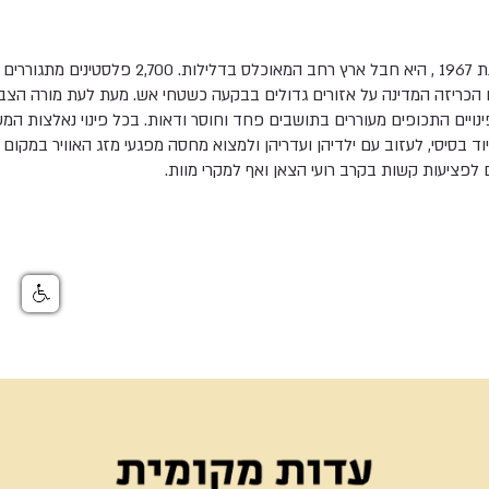
בקעת הירדן, שנכבשה בשנת 1967 , היא חבל ארץ רחב המא
ם הכריזה המדינה על אזורים גדולים בבקעה כשטחי אש. מעת לעת מורה הצבא 
פינויים התכופים מעוררים בתושבים פחד וחוסר ודאות. בכל פינוי נאלצות ה
ד בסיסי, לעזוב עם ילדיהן ועדריהן ולמצוא מחסה מפגעי מזג האוויר במקום א
 לפציעות קשות בקרב רועי הצאן ואף למקרי מוות.