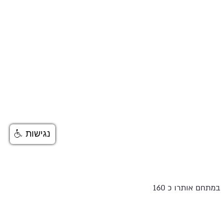
נגישות
בית קברות פלשתי, בן כ 3,000 שנים וראשון מסוגו בעולם, נחשף בסמוך לגן הלאומי אשקלון. במתחם אותרו כ 160