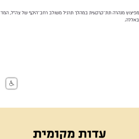
 מפיצוץ מנהרה תת־קרקעית במהלך תרגיל משולב רחב־היקף של צה"ל, המ
באללה.