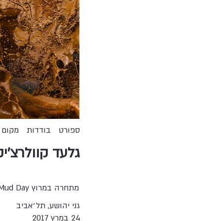
ספורט
בודדות
מקום 
גלעד קוולרצ'יק
מתחרה במרוץ The Mud Day - מסלול כושר קרבי לאורך שלושה עשר קילומטרים, הכולל עשרים ושניים מכשולים.
גני יהושע, תל־אביב
24 במרץ 2017