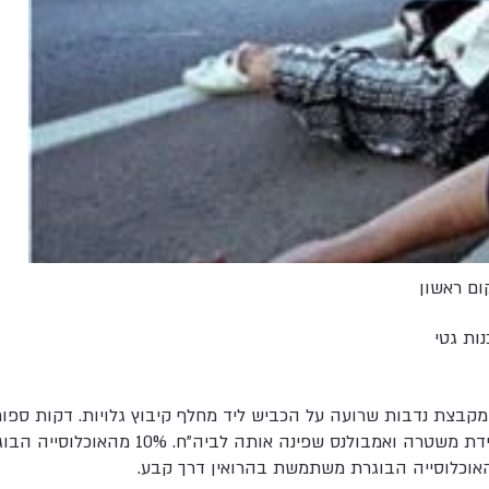
ום ראשון
נות גטי
 נרקומנית, מקבצת נדבות שרועה על הכביש ליד מחלף קיבוץ גלויות. דקות ס
התמונה, הגיעו למקום ניידת משטרה ואמבולנס שפינה