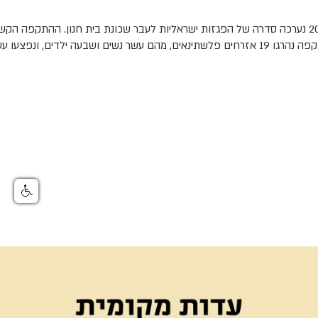
בראשית חודש נובמבר 2006 נערכה סדרה של הפגזות ישראליות לעבר שכונת בית חנון. ההת
היום השמיני בנובמבר. בהתקפה נהרגו 19 אזרחים פלשתינאים, מהם עשר נשים ושבעה ילדים,