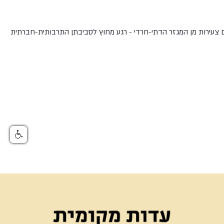
שים צעירות מן המגזר הדתי- חרדי - רגע מחוץ לסביבתן התרבותית-חברתית