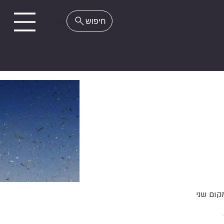
EN
קום שני