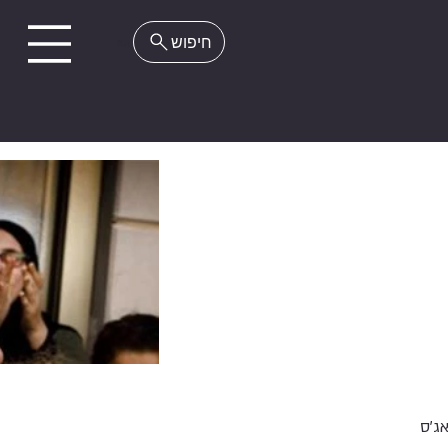
EN
ג'ס