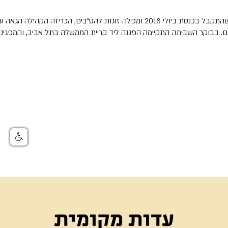
בעקבות חוק הפונדקאות, שהתקבל בכנסת ביולי 2018 ומפלה זוגות להט"בים, הכר
 בבוקר השביתה התקיימה הפגנה ליד קריית הממשלה בתל אביב, והמפגינים ח