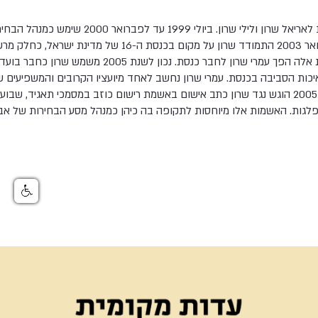
עמרי שרון נולד בשנת 1964 לאריאל שרון ולילי שרון. ביו
לראשות תנועת הליכוד. בינואר 2003 התמודד שרון על מקום בכנסת ה
המוחץ של הליכוד בבחירות אלה הפך עמרי שרון לחבר כנסת. נכון ל
כות הסביבה בכנסת. עמרי שרון נחשב לאחד מיועציו הקרובים והמשפיעים 
אריאל שרון. ב 28 באוגוסט 2005 הוגש נגד שרון כתב אישום באשמת רישום כוזב במסמכי תאגי
לגות. האשמות אלו מיוחסות לתקופה בה כיהן כמנהל מסע הבחירות של אביו