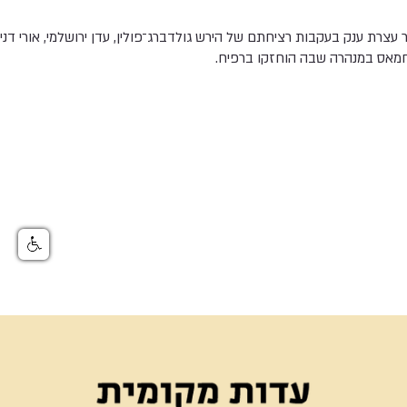
צרת ענק בעקבות רציחתם של הירש גולדברג־פולין, עדן ירושלמי, אורי דנינו
 חמאס במנהרה שבה הוחזקו ברפיח.