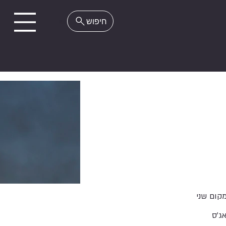
EN
קום שני
ג'ס