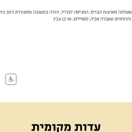
ת שעלתה מארצות הברית, התגייסה לצה"ל, חזרה בתשובה ומתגוררת כיום בי
הרוחניים שעברה אביה. (סטיילינג: שי בן צבי)