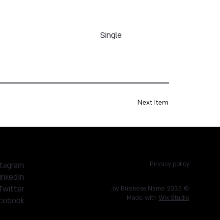
Single
Next Item
stagram
Privacy policy
inkedIn
Twitter
© 2035 by Business Name.
Made with
Wix Studio
cebook