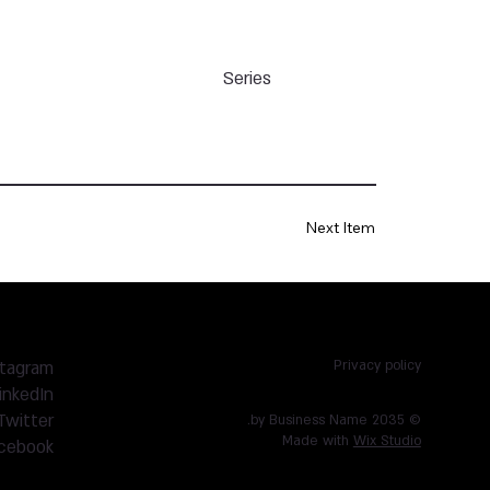
Series
Next Item
stagram
Privacy policy
inkedIn
Twitter
© 2035 by Business Name.
Made with
Wix Studio
cebook