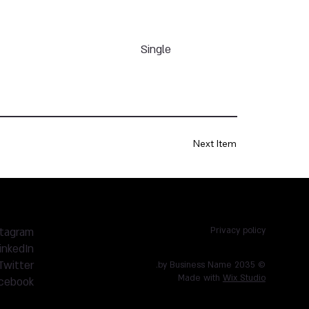
Single
Next Item
stagram
Privacy policy
inkedIn
Twitter
© 2035 by Business Name.
Made with
Wix Studio
cebook