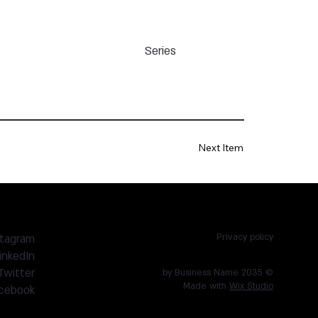
Series
Next Item
stagram
Privacy policy
inkedIn
Twitter
© 2035 by Business Name.
Made with
Wix Studio
cebook