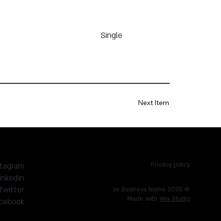
Single
Next Item
stagram
Privacy policy
inkedIn
Twitter
© 2035 by Business Name.
Made with
Wix Studio
cebook