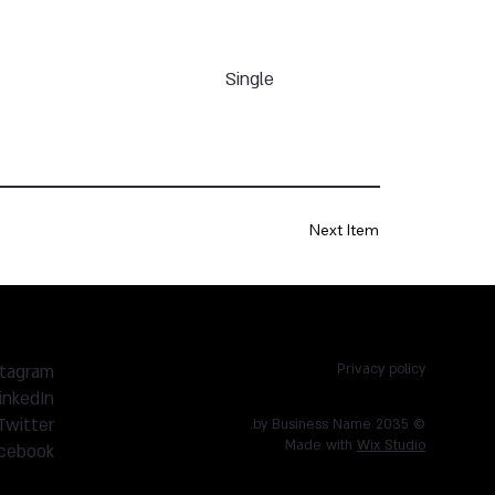
Single
Next Item
stagram
Privacy policy
inkedIn
Twitter
© 2035 by Business Name.
Made with
Wix Studio
cebook