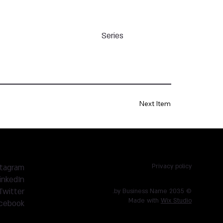
Series
Next Item
stagram
Privacy policy
inkedIn
Twitter
© 2035 by Business Name.
Made with
Wix Studio
cebook