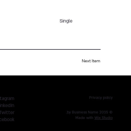
Single
Next Item
stagram
Privacy policy
inkedIn
Twitter
© 2035 by Business Name.
Made with
Wix Studio
cebook