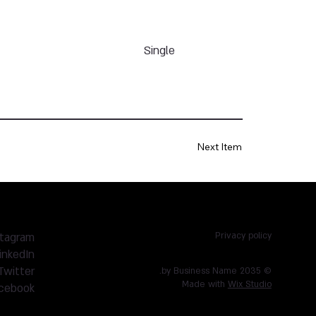
Single
Next Item
stagram
Privacy policy
inkedIn
Twitter
© 2035 by Business Name.
Made with
Wix Studio
cebook