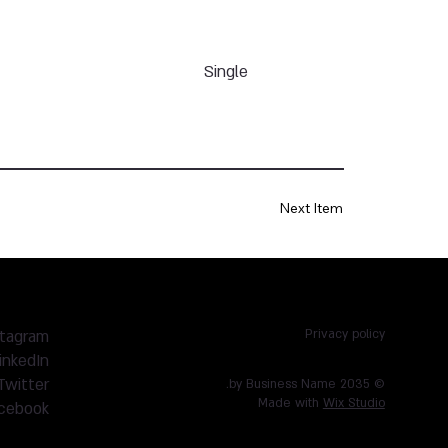
Single
Next Item
stagram
Privacy policy
inkedIn
Twitter
© 2035 by Business Name.
Made with
Wix Studio
cebook