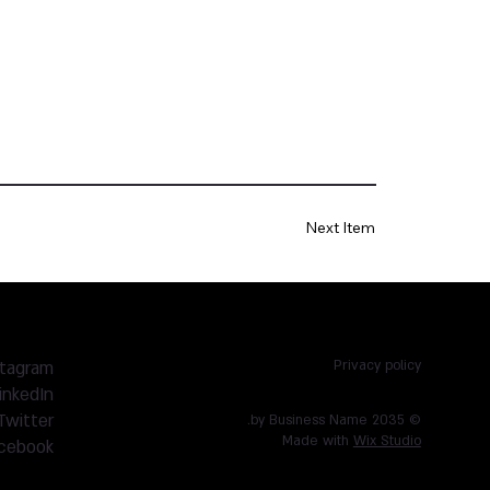
Next Item
stagram
Privacy policy
inkedIn
Twitter
© 2035 by Business Name.
Made with
Wix Studio
cebook