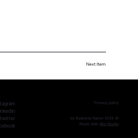
Next Item
stagram
Privacy policy
inkedIn
Twitter
© 2035 by Business Name.
Made with
Wix Studio
cebook