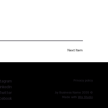
Next Item
stagram
Privacy policy
inkedIn
Twitter
© 2035 by Business Name.
Made with
Wix Studio
cebook