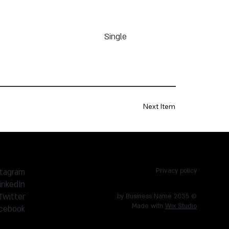
Single
Next Item
stagram
Privacy policy
inkedIn
Twitter
© 2035 by Business Name.
Made with
Wix Studio
cebook