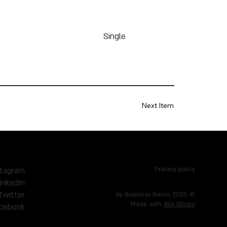
Single
Next Item
stagram
Privacy policy
inkedIn
Twitter
© 2035 by Business Name.
Made with
Wix Studio
cebook