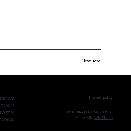
Next Item
stagram
Privacy policy
inkedIn
Twitter
© 2035 by Business Name.
Made with
Wix Studio
cebook