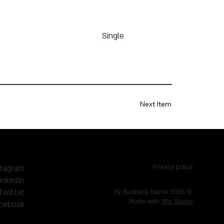
Single
Next Item
stagram
Privacy policy
inkedIn
Twitter
© 2035 by Business Name.
Made with
Wix Studio
cebook