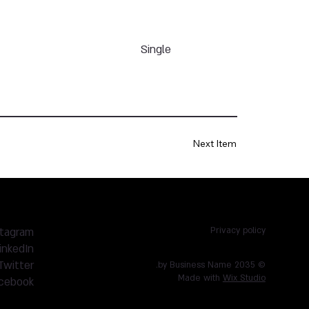
Single
Next Item
stagram
Privacy policy
inkedIn
Twitter
© 2035 by Business Name.
Made with
Wix Studio
cebook