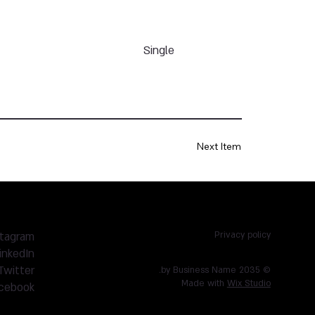
Single
Next Item
stagram
Privacy policy
inkedIn
Twitter
© 2035 by Business Name.
Made with
Wix Studio
cebook