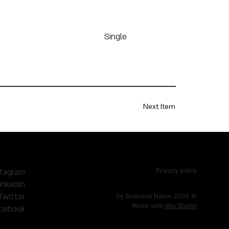
Single
Next Item
stagram
Privacy policy
inkedIn
Twitter
© 2035 by Business Name.
Made with
Wix Studio
cebook