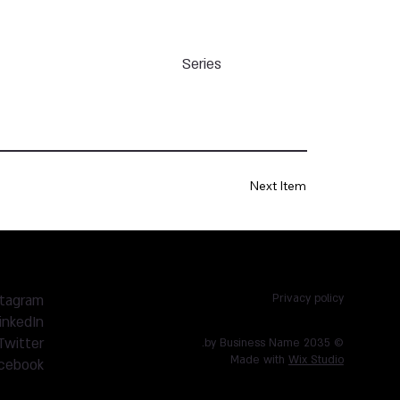
Series
Next Item
stagram
Privacy policy
inkedIn
Twitter
© 2035 by Business Name.
Made with
Wix Studio
cebook